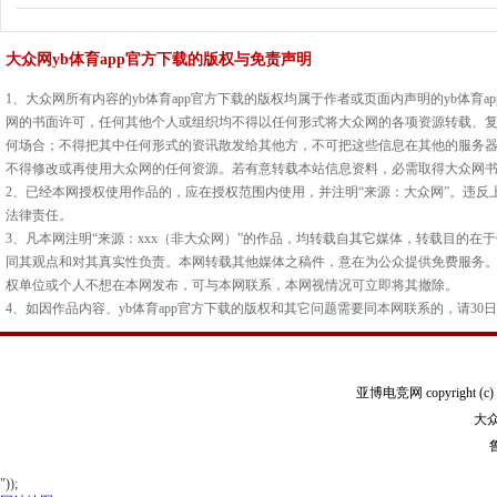
大众网yb体育app官方下载的版权与免责声明
1、大众网所有内容的yb体育app官方下载的版权均属于作者或页面内声明的yb体育a
网的书面许可，任何其他个人或组织均不得以任何形式将大众网的各项资源转载、
何场合；不得把其中任何形式的资讯散发给其他方，不可把这些信息在其他的服务
不得修改或再使用大众网的任何资源。若有意转载本站信息资料，必需取得大众网
2、已经本网授权使用作品的，应在授权范围内使用，并注明“来源：大众网”。违反
法律责任。
3、凡本网注明“来源：xxx（非大众网）”的作品，均转载自其它媒体，转载目的在
同其观点和对其真实性负责。本网转载其他媒体之稿件，意在为公众提供免费服务。如
权单位或个人不想在本网发布，可与本网联系，本网视情况可立即将其撤除。
4、如因作品内容、yb体育app官方下载的版权和其它问题需要同本网联系的，请30
亚博电竞网 copyright (c) 20
大众
鲁
"));