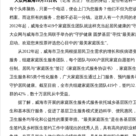
大众网威海10月11日讯
（记者 宫正） 在您的身边，是否有这样
有个头疼脑热，只要一个电话，便会上门为您服务？他们不但为您
档案。而这所有的服务，您都不必花一分钱。这群人有一个共同的名
2012年起，威海全市419个家庭医生团队就这样充当起居民健康的“
大众网与威海市卫生局联手举办的“守护健康 圆梦基层”寻找“最美家
启动。欢迎您来投票评选您心目中的“最美家庭医生”。
从2012年起，威海市卫生局根据居民卫生需求的增长和疾病谱
服务，组建家庭医生服务团队，每个团队与600户居民家庭自愿签
任制。居民与“家庭医生”签订《家庭医生式服务协议书》，家庭医生
卫生服务和5类个性化服务，广大家庭医生通过上门服务、预约服务
守护居民健康。截至目前，全市共组建家庭医生团队419个，签约32
群的42%，数十万居民从中受益。
据了解，威海市开展的家庭医生服务式服务依托城乡基层医疗卫
生和基本医疗服务，促进了基层卫生服务模式更趋科学、便民惠民
卫生服务均等化和公益性的重要举措。“最美家庭医生”是在各基层
生签约及乡村医生签约工作中涌现出的优秀人员，具有高尚的职业