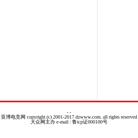
- -
亚博电竞网 copyright (c) 2001-2017 dzwww.com. all rights reserved
大众网主办 e-mail : 鲁icp证000100号