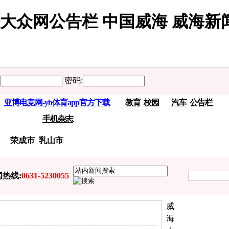
海大众网公告栏 中国威海 威海新
:
密码:
亚博电竞网-yb体育app官方下载
教育
校园
汽车
公告栏
手机杂志
荣成市 乳山市
闻热线:
0631-5230055
威
海