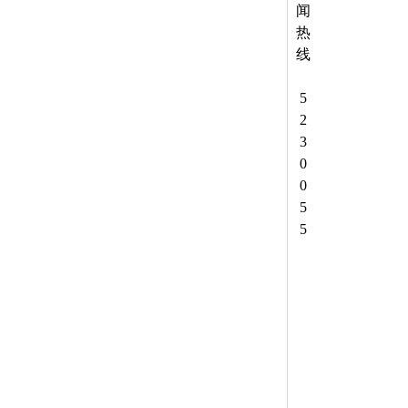
闻
热
线
5
2
3
0
0
5
5