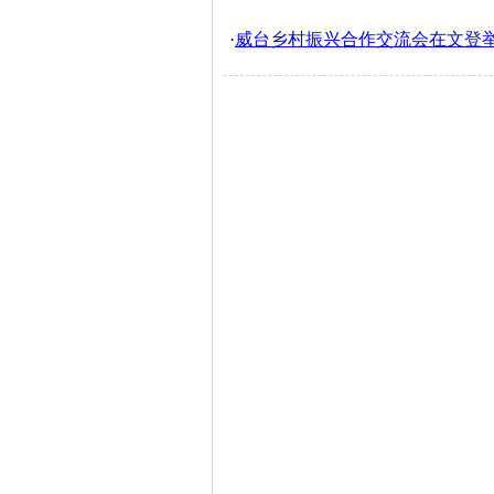
·
威台乡村振兴合作交流会在文登