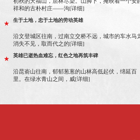
初秋的天福山，层林尽染。山脚下，掩映着一个安
祥和的古朴村庄——沟
[详细]
生于土地，忠于土地的劳动英雄
沿文登城区往南，过南立交桥不远，城市的车水马
消失不见，取而代之的
[详细]
英雄已逝热血难忘，红色之地再筑丰碑
沿昆嵛山往南，郁郁葱葱的山林高低起伏，绵延百
里。在绿水青山之间，威
[详细]