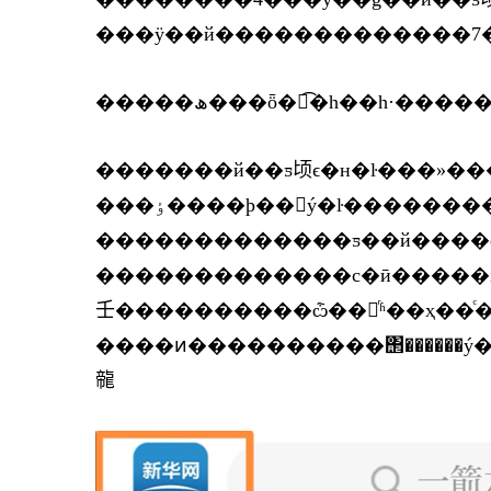
�������й��ƽ顷ϵ�н�ŀ���»�
���ٶ����ϸ��𣬸ý�ŀ��������еĵ�����ҫ�쵼
�������������ƽ��й����е
�������������с�ӣ�����i���ƶ
壬����������ѽ��档ͬʱ��ҳ��ͨ���ٶȡ�360�����
����ͷ����������΢������
㡣