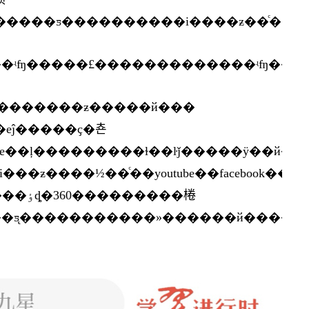
��������ƶ�����й���
��ļ���������ɫ��ŀǰ�����ÿ��й�
����½��ͨ��youtube��facebook��twit
����棬
ý��ƽ̨�����������»������й�����