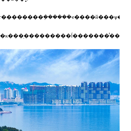
ѱ�������ŀ�ĵأ������ϲ���ϊ�����ʺ������ס�ĳ��с�����ɽ�����������