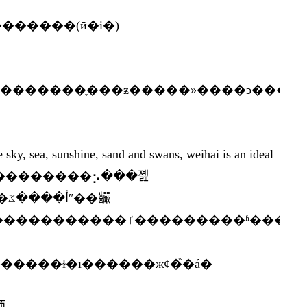
�������(ӣ�i�)
�������чӧ�������������ý��ƽ̨ҳͬʱ�����������и��г������������с������ˡ������с�ӣ�����������ԣ������
, sea, sunshine, sand and swans, weihai is an ideal
nd abroad���������⡢���졢
�䶫
����ϣ������ʒζ�ľ��³��н��
����ɫ�ı������жȼ�֮�á�
顷