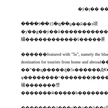
�ÿ�ɽ�� �
����9��15�գ��ɡ��й��ƽ顷
�ƴ��ġ��ÿ��й������������������ֶ���ƶ�����»����ͻ����׷�����ƶһ�����߼���ð��򼶹ۿ��
緢������������ʢ�����롣
������featured with "5s", namely the blue sky
destination for tourists from home a
��ˮ��ɳ̲�����ȡ�5s������Ԫ�أ����ػʺ�
ѱ��������ʷ�������ļ��������������ٵ���������ʱ
裬�������캣
�������ѿ�����һ��������
��������4���ƴ��ġ��й��ƽ