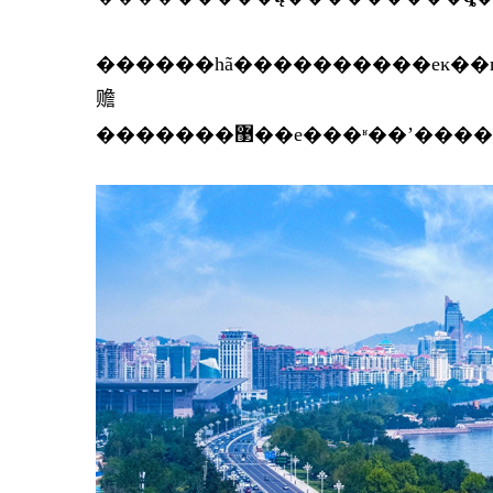
������һã����������еĸ��г��������ܸ������ҽ����й���
赡