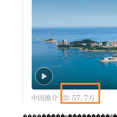
����
�����ų���������ȡ��