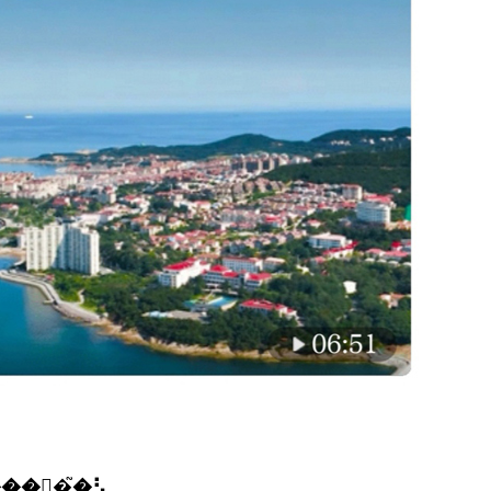
�𺣽�֮�⡣