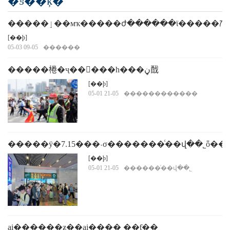
�ƽ��ķ�
�����ٳ��мҡ�����ժ������ϊ�����ꡱ
[��ϸ]
05-03 09-05
������
�����棬�ҷ��񣡡���һ���ڼ䣬
����Ԥ���ϸ�6000���˴�־
[��ϸ]
05-01 21-05
������������
ը�߷�����������
�����ÿ�7.15���˴σ�������ͨ��վ��˾ȫ
[��ϸ]
05-01 21-05
������ͨ��վ��˾
ai������ƶ��ai���� ��ƭ��