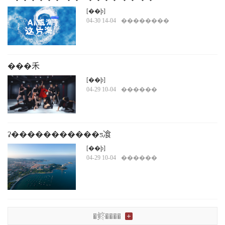
[��ϸ]
04-30 14-04
��������
���⽲
���£�һ���������ԣ����й�������ϼ
[��ϸ]
04-29 10-04
������
ʡ�����������ƽ飡
������щ�ط���ȥ��������
[��ϸ]
04-29 10-04
������
�鿴����